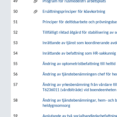
49
Program för rusmedelsfri arbetsplats
50
Ersättningsprinciper för köavkortning
51
Principer för deltidsarbete och prövningsbas
52
Tillfälligt riktad åtgärd för stabilisering 
53
Inrättande av tjänst som koordinerande avd
54
Inrättande av befattning som HR-sakkunnig
55
Ändring av optometristbefattning till heltid
56
Ändring av tjänstebenämningen chef för h
57
Ändring av yrkesbenämning från vårdare til
T6236011 (vårdbiträde) vid boendeenheten
58
Ändring av tjänstebenämningar, hem- och 
heldygnsomsorg
59
Avslutande av två socialhandledarbefattning