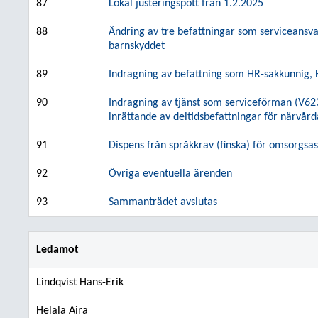
87
Lokal justeringspott från 1.2.2025
88
Ändring av tre befattningar som serviceansvari
barnskyddet
89
Indragning av befattning som HR-sakkunnig,
90
Indragning av tjänst som serviceförman (V6
inrättande av deltidsbefattningar för närvå
91
Dispens från språkkrav (finska) för omsorgs
92
Övriga eventuella ärenden
93
Sammanträdet avslutas
Ledamot
Lindqvist Hans-Erik
Helala Aira