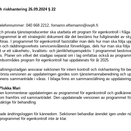
ch riskhantering
26.09.2024
§ 22
 telefonnummer:
040 668 2212
, fornamn.efternamn@ovph.fi
h privata tjänsteproducenter ska utarbeta ett program för egenkontroll i fråg
rogrammet är ett strategiskt dokument där det bestäms hur fullgörandet av sk
ras. I programmet för egenkontroll fastställer man dels hur man ska följa upp
 och räddningsverkets servicenivåbeslut förverkligas, dels hur man ska följa
t ur ett säkerhets-, kvalitets- och jämlikhetsperspektiv. I programmet beskri
as. Planer om vilket det stadgas separat om i lag omfattas också av programm
rdsområdes program för egenkontroll har uppdaterats för år 2025.
valtningsstadgan ansvarar sektionen för intern kontroll och riskhantering för 
 första versionen av uppdateringen gjordes som tjänstemannaberedning och u
tionens sammanträde i våras. I bilaga finns en sammanställning av uppdaterin
 Plukka Mari
ionen kommenterar uppdateringen av programmet för egenkontroll och godkän
m framförs vid sammanträdet. Den uppdaterade versionen av programmet för eg
mäktige för behandling.
ade ändringsloggen för kännedom. Sektionen behandlar ärendet igen under n
programmet för egenkontroll inte är klar.