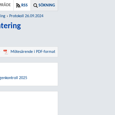
MRÅDE
RSS
SÖKNING
ring
Protokoll 26.09.2024
ntering
e
Mötesärende i PDF-format
genkontroll 2025