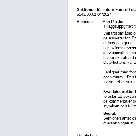
Sektionen för intern kontroll o
5143/00.01.04/2024
Beredare
Mari Plukka
Tilläggsuppgifter:
Välfärdsområdet oc
de ansvarar för. P
ordnas och genomfö
hälsovårdsservicen
servicenivåbeslute
brister ska åtgärd
Österbottens välfä
I enlighet med för
egenkontroll. Den
fortsatt efter sek
Kvalitetsdirektör
föreslår att sekt
de kommentarer so
styrelsen och full
Beslut:
Sektionen anteckn
översättningen av 
Distribution